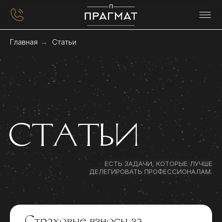
ФИРМА
Главная
→
Статьи
С
Т
А
Т
Ь
И
С
Т
А
Т
Ь
И
ЕСТЬ ЗАДАЧИ, КОТОРЫЕ ЛУЧШЕ
ДЕЛЕГИРОВАТЬ ПРОФЕССИОНАЛАМ.
Страховые взносы за